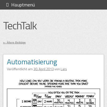
Zum
Hauptmenü
Inhalt
springen
TechTalk
←
Ältere Beiträge
Beitragsnavigation
Automatisierung
Veröffentlicht am
30. April 2013
von
Lars