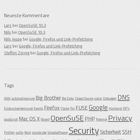
Neueste Kommentare
Lars
bei
OpenSuSE 10.3
Nils
bei
OpenSuSE 10.3
Nils Jeppe
bei
Google, Firefox und Link-Prefetching
Lars
bei
Google, Firefox und Link-Prefetching
Steffen Zörnig
bei
Google, Firefox und Link-Prefetching
Tags
DNS
Big Brother
AJAX
automatisierung
Big Data
Closed Source
comic
Debugger
Google
Firefox
FUSE
Einbruchserkennung
Events
Flame
ftp
Hamburg
ISP's
OpenSuSE
Privacy
Mac OS X
PHP
JavaScript
Novell
Polemik
Security
Sicherheit
SSH
Profiler
putty
Rant
roundcube
Schadsoftware