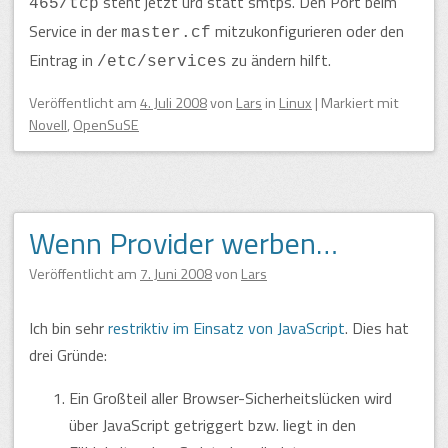
steht jetzt urd statt smtps. Den Port beim
465/tcp
Service in der
mitzukonfigurieren oder den
master.cf
Eintrag in
zu ändern hilft.
/etc/services
Veröffentlicht am
4. Juli 2008
von
Lars
in
Linux
|
Markiert mit
Novell
,
OpenSuSE
Wenn Provider werben…
Veröffentlicht am
7. Juni 2008
von
Lars
Ich bin sehr
restriktiv im Einsatz von JavaScript
. Dies hat
drei Gründe:
Ein Großteil aller Browser-Sicherheitslücken wird
über JavaScript getriggert bzw. liegt in den