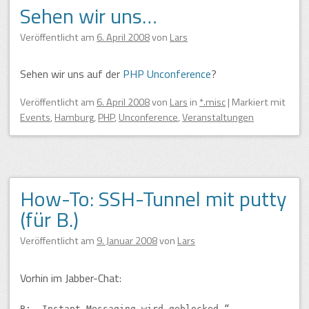
Sehen wir uns…
Veröffentlicht am
6. April 2008
von
Lars
Sehen wir uns auf der
PHP Unconference
?
Veröffentlicht am
6. April 2008
von
Lars
in
*.misc
|
Markiert mit
Events
,
Hamburg
,
PHP
,
Unconference
,
Veranstaltungen
How-To: SSH-Tunnel mit putty
(für B.)
Veröffentlicht am
9. Januar 2008
von
Lars
Vorhin im Jabber-Chat:
B:
Instant Messaging wird geblocked.