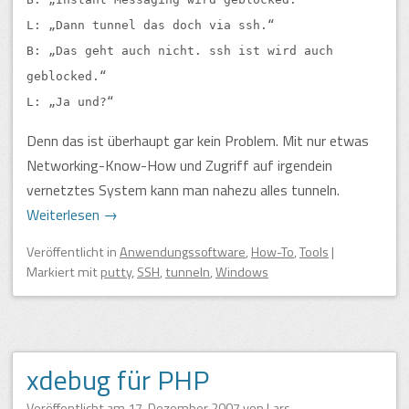
L:
Dann tunnel das doch via ssh.
B:
Das geht auch nicht. ssh ist wird auch
geblocked.
L:
Ja und?
Denn das ist überhaupt gar kein Problem. Mit nur etwas
Networking-Know-How und Zugriff auf irgendein
vernetztes System kann man nahezu alles tunneln.
Weiterlesen
→
Veröffentlicht
in
Anwendungssoftware
,
How-To
,
Tools
|
Markiert mit
putty
,
SSH
,
tunneln
,
Windows
xdebug für PHP
Veröffentlicht am
17. Dezember 2007
von
Lars